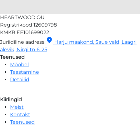
HEARTWOOD OÜ
Registrikood
12609798
KMKR
EE101699022
location_on
Juriidiline aadress
Harju maakond, Saue vald, Laagri
alevik, Nirgi tn 6-25
Teenused
Mööbel
Taastamine
Detailid
Kiirlingid
Meist
Kontakt
Teenused