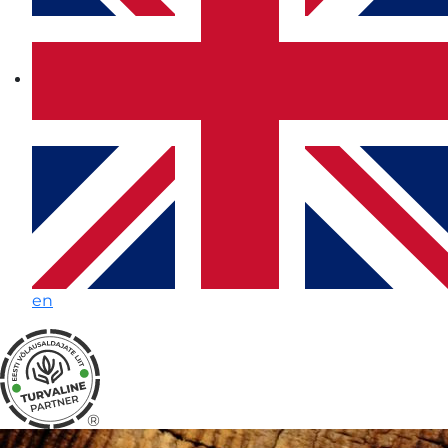
en
®
HEARTWOOD