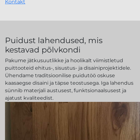
Kontakt
Puidust lahendused, mis
kestavad põlvkondi
Pakume jätkusuutlikke ja hoolikalt viimistletud
puittooteid ehitus-, sisustus- ja disainiprojektidele.
Ühendame traditsioonilise puidutöö oskuse
kaasaegse disaini ja täpse teostusega. Iga lahendus
sünnib materjali austusest, funktsionaalsusest ja
ajatust kvaliteedist.