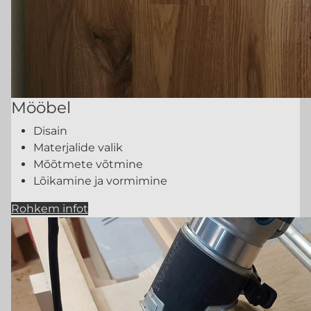
Mööbel
Disain
Materjalide valik
Mõõtmete võtmine
Lõikamine ja vormimine
Rohkem infot