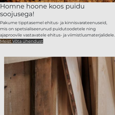
Homne hoone koos puidu
soojusega!
Pakume tipptasemel ehitus- ja kinnisvarateenuseid,
mis on spetsialiseerunud puidutoodetele ning
ajaproovile vastavatele ehitus- ja viimistlusmaterjalidele.
Meist
Võta ühendust