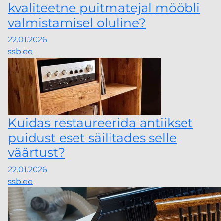
kvaliteetne puitmatejal mööbli
valmistamisel oluline?
22.01.2026
ssb.ee
Kuidas restaureerida antiikset
puidust eset säilitades selle
väärtust?
22.01.2026
ssb.ee