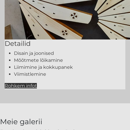
Detailid
Disain ja joonised
Mõõtmete lõikamine
Liimimine ja kokkupanek
Viimistlemine
Rohkem infot
Meie galerii