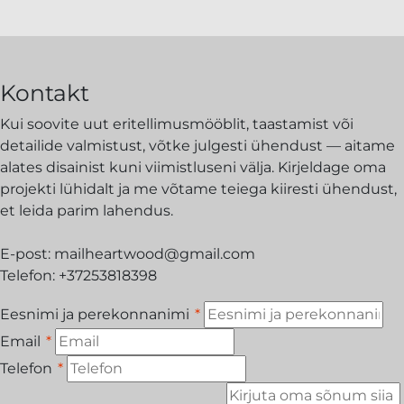
Kontakt
Kui soovite uut eritellimusmööblit, taastamist või
detailide valmistust, võtke julgesti ühendust — aitame
alates disainist kuni viimistluseni välja. Kirjeldage oma
projekti lühidalt ja me võtame teiega kiiresti ühendust,
et leida parim lahendus.
E-post:
mailheartwood@gmail.com
Telefon:
+37253818398
Eesnimi ja perekonnanimi
*
Email
*
Telefon
*